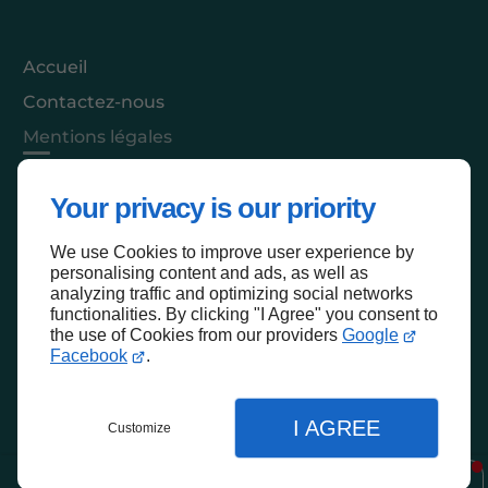
Accueil
Contactez-nous
Mentions légales
Plan du site
Your privacy is our priority
We use Cookies to improve user experience by
Haut de page
personalising content and ads, as well as
analyzing traffic and optimizing social networks
functionalities. By clicking "I Agree" you consent to
the use of Cookies from our providers
Google
Facebook
.
I AGREE
Customize